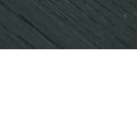
Hochreines Silizium
Hocheffiziente
Solarzellen
E-Mail für Geschäftsanfragen:
yongx01@tongwei.com
E-Mail für Geschäftsanfragen:
sale02@tongwei.com